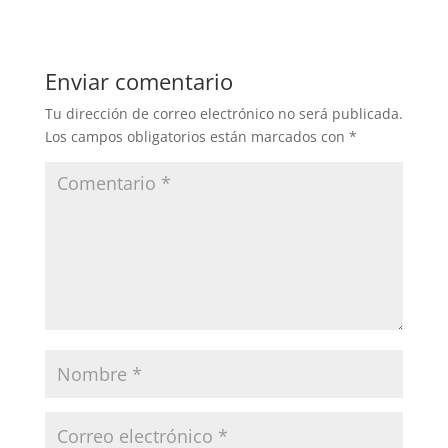
c
itt
k
m
e
er
e
p
b
dI
ar
Enviar comentario
o
n
tir
Tu dirección de correo electrónico no será publicada.
o
Los campos obligatorios están marcados con
*
k