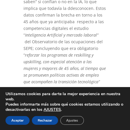
saben” si confían o no en la IA, lo que
implica que todavía la ddesconocen. Estos
datos confirman la brecha en torno a los
45 años que ya anticipaba respecto a las
competencias digitales el estudio
“
Inteligencia Artificial y mercado laboral”
del Observatorio de las ocupaciones del
SEPE; concluyendo que era obligatorio
“
reforzar los programas de reskilling y
upskilling, con especial atención a las
mujeres y mayores de 45 años, al tiempo que
se promueven políticas activas de empleo
que acompañen la transición tecnológica”
Utilizamos cookies para darte la mejor experiencia en nuestra
web.
Puedes informarte más sobre qué cookies estamos utilizando o
¿Quieres saber más de
desactivarlas en los
AJUSTES
.
nuestros servicios de
Aceptar
Rechazar
Ajustes
Consultoría?