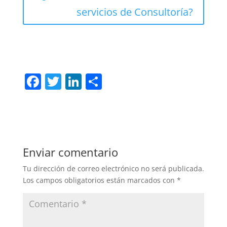
servicios de Consultoría?
F
T
Li
C
a
w
n
o
c
itt
k
m
e
er
e
p
b
dI
ar
Enviar comentario
o
n
tir
Tu dirección de correo electrónico no será publicada.
o
Los campos obligatorios están marcados con
*
k