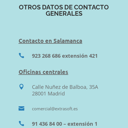
OTROS DATOS DE CONTACTO
GENERALES
Contacto en Salamanca
923 268 686 extensión 421

Oficinas centrales
Calle Nuñez de Balboa, 35A

28001 Madrid

comercial@extrasoft.es
91 436 84 00 – extensión 1
