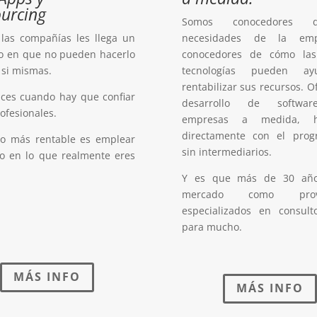
urcing
Somos conocedores 
 las compañías les llega un
necesidades de la em
 en que no pueden hacerlo
conocedores de cómo la
 si mismas.
tecnologías pueden a
rentabilizar sus recursos. 
nces cuando hay que confiar
desarrollo de softwa
rofesionales.
empresas a medida, h
directamente con el prog
lo más rentable es emplear
sin intermediarios.
po en lo que realmente eres
Y es que más de 30 año
mercado como prove
especializados en consult
para mucho.
MÁS INFO
MÁS INFO