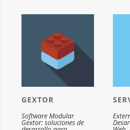
GEXTOR
SER
Software Modular
Exter
Gextor: soluciones de
Desar
desarrollo para
Web, 