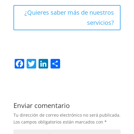
¿Quieres saber más de nuestros
servicios?
F
T
Li
C
a
w
n
o
c
itt
k
m
e
er
e
p
b
dI
ar
Enviar comentario
o
n
tir
Tu dirección de correo electrónico no será publicada.
o
Los campos obligatorios están marcados con
*
k