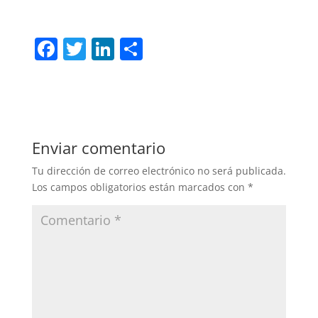
F
T
Li
C
a
w
n
o
c
itt
k
m
e
er
e
p
b
dI
ar
Enviar comentario
o
n
tir
Tu dirección de correo electrónico no será publicada.
o
Los campos obligatorios están marcados con
*
k