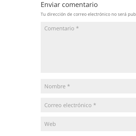
b
dI
ar
Enviar comentario
o
n
tir
Tu dirección de correo electrónico no será pub
o
k