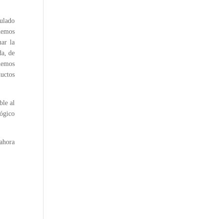
ulado
emos
ar la
da, de
 hemos
ductos
ble
al
ógico
 ahora