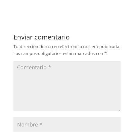
a
w
n
o
c
itt
k
m
e
er
e
p
b
dI
ar
Enviar comentario
o
n
tir
Tu dirección de correo electrónico no será publicada.
o
Los campos obligatorios están marcados con
*
k