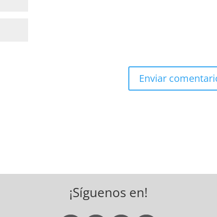
*
¡Síguenos en!