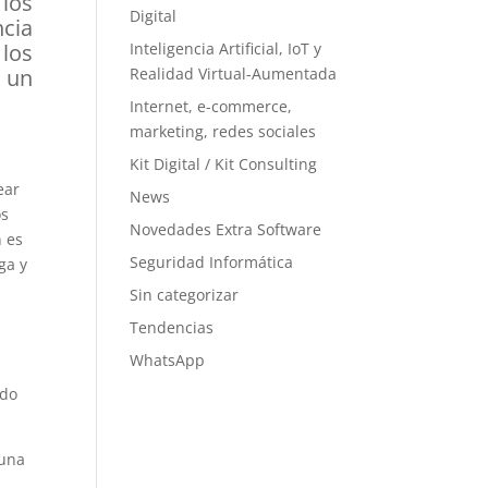
 los
Digital
cia
Inteligencia Artificial, IoT y
 los
Realidad Virtual-Aumentada
 un
Internet, e-commerce,
marketing, redes sociales
Kit Digital / Kit Consulting
ear
News
os
Novedades Extra Software
n es
Seguridad Informática
ga y
Sin categorizar
Tendencias
WhatsApp
ido
 una