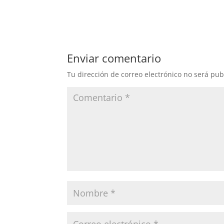
a
w
n
o
c
itt
k
m
e
er
e
p
b
dI
ar
Enviar comentario
o
n
tir
Tu dirección de correo electrónico no será pub
o
k