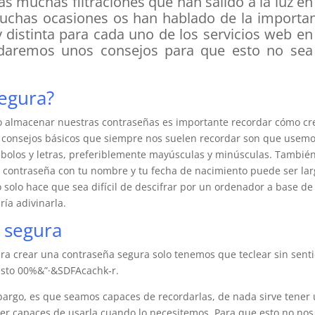
as muchas filtraciones que han salido a la luz en
uchas ocasiones os han hablado de la importan
 distinta para cada uno de los servicios web en
 daremos unos consejos para que esto no sea
egura?
o almacenar nuestras contraseñas es importante recordar cómo cr
s consejos básicos que siempre nos suelen recordar son que usem
olos y letras, preferiblemente mayúsculas y minúsculas. Tambié
 contraseña con tu nombre y tu fecha de nacimiento puede ser lar
 solo hace que sea difícil de descifrar por un ordenador a base de
ía adivinarla.
 segura
ra crear una contraseña segura solo tenemos que teclear sin sent
 esto 00%&”·&SDFAcachk-r.
bargo, es que seamos capaces de recordarlas, de nada sirve tener
ser capaces de usarla cuando lo necesitemos. Para que esto no nos