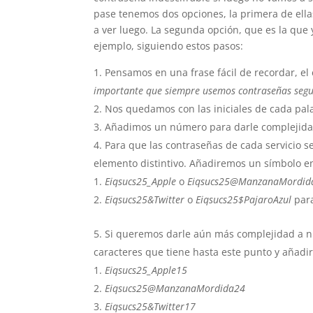
pase tenemos dos opciones, la primera de ell
a ver luego. La segunda opción, que es la que 
ejemplo, siguiendo estos pasos:
Pensamos en una frase fácil de recordar, el 
importante que siempre usemos contraseñas seg
Nos quedamos con las iniciales de cada pal
Añadimos un número para darle complejid
Para que las contraseñas de cada servicio 
elemento distintivo. Añadiremos un símbolo en
Eiqsucs25_Apple
o
Eiqsucs25@ManzanaMordid
Eiqsucs25&Twitter
o
Eiqsucs25$PajaroAzul
para
Si queremos darle aún más complejidad a n
caracteres que tiene hasta este punto y añadirl
Eiqsucs25_Apple15
Eiqsucs25@ManzanaMordida24
Eiqsucs25&Twitter17