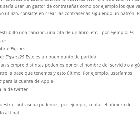
as sería usar un gestor de contraseñas como por ejemplo los que 
yo utilizo, consiste en crear las contraseñas siguiendo un patrón. P
estribillo una canción, una cita de un libro, etc… por ejemplo:
Es
uras
abra:
Eiqsucs
ad:
Eiqsucs25
Este es un buen punto de partida.
sean siempre distintas podemos poner el nombre del servicio o alg
tre la base que tenemos y esto último. Por ejemplo, usaríamos
a
para la cuenta de Apple
 la de twitter
uestra contraseña podemos, por ejemplo, contar el número de
o al final.