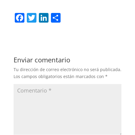
F
T
Li
C
a
w
n
o
c
itt
k
m
e
er
e
p
b
dI
ar
Enviar comentario
o
n
tir
Tu dirección de correo electrónico no será publicada.
o
Los campos obligatorios están marcados con
*
k