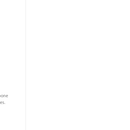
opone
es.