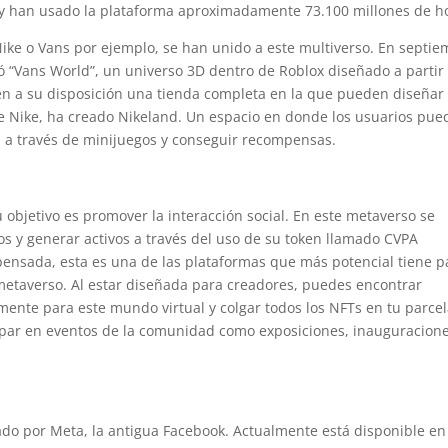
y han usado la plataforma aproximadamente 73.100 millones de h
ike o Vans por ejemplo, se han unido a este multiverso. En septi
ó “Vans World”, un universo 3D dentro de Roblox diseñado a partir
nen a su disposición una tienda completa en la que pueden diseñar
te Nike, ha creado Nikeland. Un espacio en donde los usuarios pu
as a través de minijuegos y conseguir recompensas.
 objetivo es promover la interacción social. En este metaverso se
ios y generar activos a través del uso de su token llamado CVPA
 pensada, esta es una de las plataformas que más potencial tiene p
 metaverso. Al estar diseñada para creadores, puedes encontrar
mente para este mundo virtual y colgar todos los NFTs en tu parce
ipar en eventos de la comunidad como exposiciones, inauguracion
eado por Meta, la antigua Facebook. Actualmente está disponible en