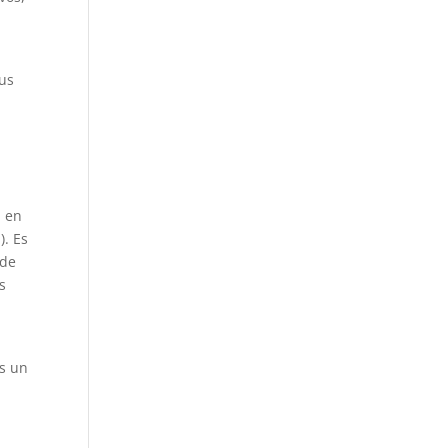
sus
a en
). Es
 de
s
Es un