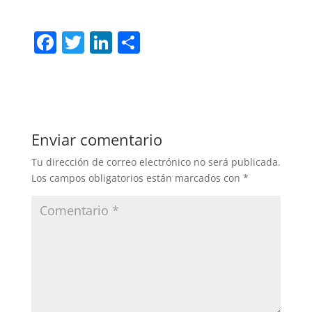
F
T
Li
C
a
w
n
o
c
itt
k
m
e
er
e
p
b
dI
ar
Enviar comentario
o
n
tir
Tu dirección de correo electrónico no será publicada.
o
Los campos obligatorios están marcados con
*
k