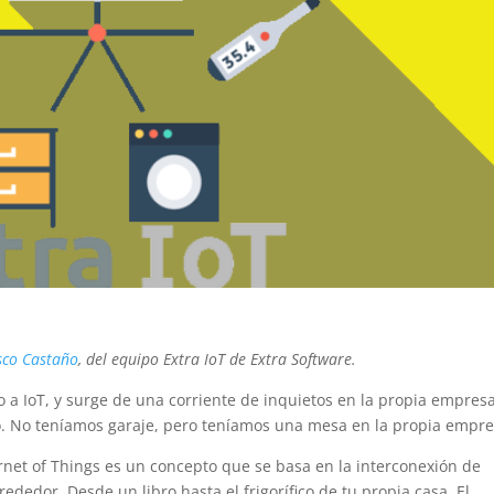
sco Castaño
, del equipo Extra IoT de Extra Software.
 a IoT, y surge de una corriente de inquietos en la propia empresa
. No teníamos garaje, pero teníamos una mesa en la propia empr
rnet of Things es un concepto que se basa en la interconexión de
ededor. Desde un libro hasta el frigorífico de tu propia casa. El