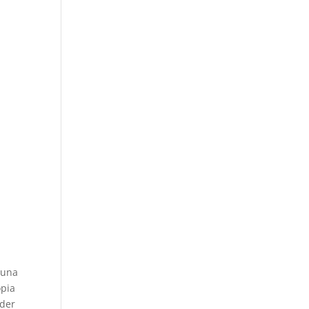
 una
opia
nder