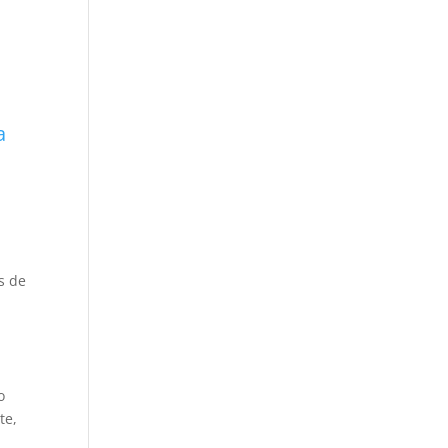
a
s de
o
te,