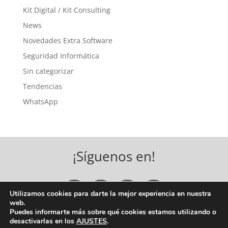
Kit Digital / Kit Consulting
News
Novedades Extra Software
Seguridad Informática
Sin categorizar
Tendencias
WhatsApp
¡Síguenos en!
Utilizamos cookies para darte la mejor experiencia en nuestra
web.
Puedes informarte más sobre qué cookies estamos utilizando o
desactivarlas en los
AJUSTES
.
COPYRIGHT © 2026 EXTRA SOFTWARE, S.A. |
BASES