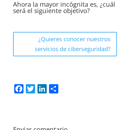
Ahora la mayor incógnita es, ¿cuál
será el siguiente objetivo?
¿Quieres conocer nuestros
servicios de ciberseguridad?
F
T
Li
C
a
w
n
o
c
itt
k
m
e
er
e
p
b
dI
ar
Enviar comentario