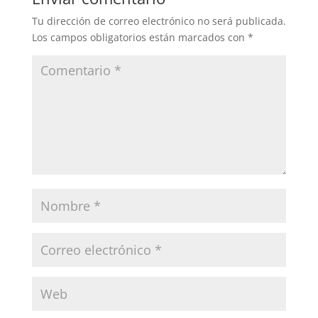
o
n
tir
Tu dirección de correo electrónico no será publicada.
o
Los campos obligatorios están marcados con
*
k