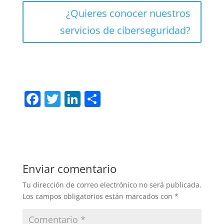
¿Quieres conocer nuestros
servicios de ciberseguridad?
F
T
Li
C
a
w
n
o
c
itt
k
m
e
er
e
p
b
dI
ar
Enviar comentario
o
n
tir
Tu dirección de correo electrónico no será publicada.
o
Los campos obligatorios están marcados con
*
k