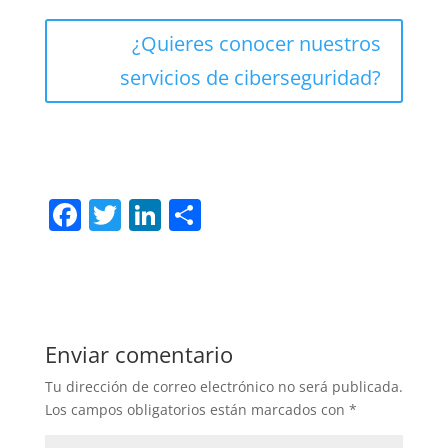
¿Quieres conocer nuestros
servicios de ciberseguridad?
F
T
Li
C
a
w
n
o
c
itt
k
m
e
er
e
p
b
dI
ar
Enviar comentario
o
n
tir
Tu dirección de correo electrónico no será publicada.
o
Los campos obligatorios están marcados con
*
k