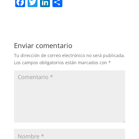
F
T
Li
C
a
w
n
o
c
itt
k
m
e
er
e
p
b
dI
ar
Enviar comentario
o
n
tir
Tu dirección de correo electrónico no será publicada.
o
Los campos obligatorios están marcados con
*
k