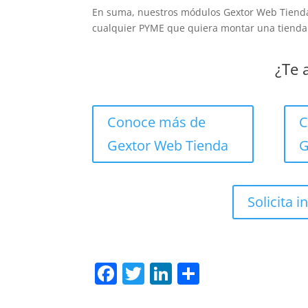
En suma, nuestros módulos Gextor Web Tienda
cualquier PYME que quiera montar una tienda 
¿Te 
Conoce más de
C
Gextor Web Tienda
G
Solicita 
F
T
Li
C
a
w
n
o