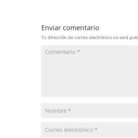
c
itt
k
m
e
er
e
p
b
dI
ar
Enviar comentario
o
n
tir
Tu dirección de correo electrónico no será pub
o
k