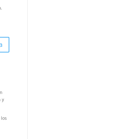
o.
a
én
 y
 los