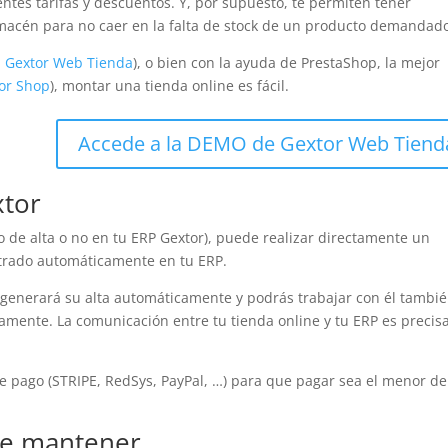
entes tarifas y descuentos. Y, por supuesto, te permiten tener
lmacén para no caer en la falta de stock de un producto demandad
n
Gextor Web Tienda
), o bien con la ayuda de PrestaShop, la mejor
or Shop
), montar una tienda online es fácil.
Accede a la DEMO de Gextor Web Tiend
xtor
do de alta o no en tu ERP Gextor), puede realizar directamente un
strado automáticamente en tu ERP.
se generará su alta automáticamente y podrás trabajar con él tambi
amente. La comunicación entre tu tienda online y tu ERP es precisa
 pago (STRIPE, RedSys, PayPal, …) para que pagar sea el menor de
 de mantener