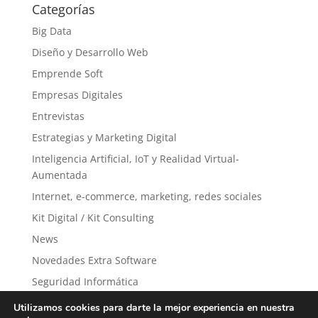
Categorías
Big Data
Diseño y Desarrollo Web
Emprende Soft
Empresas Digitales
Entrevistas
Estrategias y Marketing Digital
Inteligencia Artificial, IoT y Realidad Virtual-
Aumentada
Internet, e-commerce, marketing, redes sociales
Kit Digital / Kit Consulting
News
Novedades Extra Software
Seguridad Informática
Sin categorizar
Utilizamos cookies para darte la mejor experiencia en nuestra