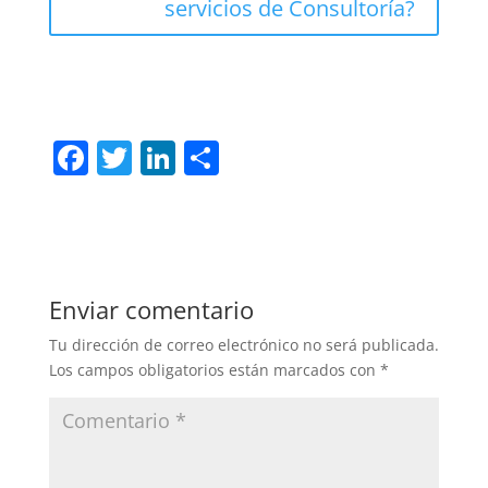
servicios de Consultoría?
F
T
Li
C
a
w
n
o
c
itt
k
m
e
er
e
p
b
dI
ar
Enviar comentario
o
n
tir
Tu dirección de correo electrónico no será publicada.
o
Los campos obligatorios están marcados con
*
k