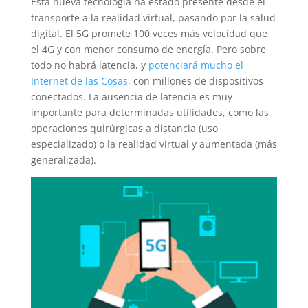
Esta nueva tecnología ha estado presente desde el
transporte a la realidad virtual, pasando por la salud
digital. El 5G promete 100 veces más velocidad que
el 4G y con menor consumo de energía. Pero sobre
todo no habrá latencia, y
potenciará mucho el
Internet de las Cosas,
con millones de dispositivos
conectados. La ausencia de latencia es muy
importante para determinadas utilidades, como las
operaciones quirúrgicas a distancia (uso
especializado) o la realidad virtual y aumentada (más
generalizada).