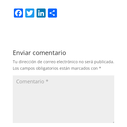
F
T
Li
C
a
w
n
o
c
itt
k
m
e
er
e
p
b
dI
ar
Enviar comentario
o
n
tir
Tu dirección de correo electrónico no será publicada.
o
Los campos obligatorios están marcados con
*
k