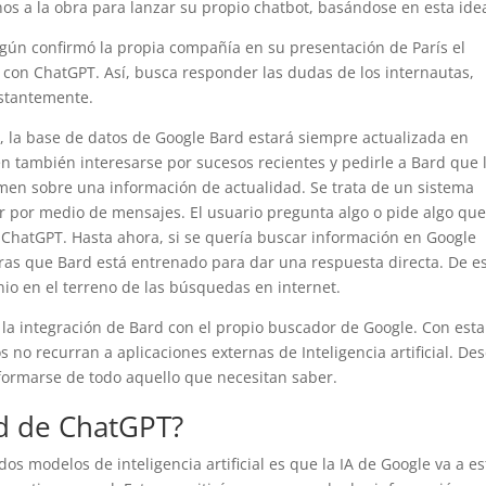
s a la obra para lanzar su propio chatbot, basándose en esta ide
egún confirmó la propia compañía en su presentación de París el
 con ChatGPT. Así, busca responder las dudas de los internautas,
stantemente.
), la base de datos de Google Bard estará siempre actualizada en
en también interesarse por sucesos recientes y pedirle a Bard que 
en sobre una información de actualidad. Se trata de un sistema
r por medio de mensajes. El usuario pregunta algo o pide algo qu
 ChatGPT. Hasta ahora, si se quería buscar información en Google
ras que Bard está entrenado para dar una respuesta directa. De e
o en el terreno de las búsquedas en internet.
 la integración de Bard con el propio buscador de Google. Con esta
 no recurran a aplicaciones externas de Inteligencia artificial. De
ormarse de todo aquello que necesitan saber.
rd de ChatGPT?
dos modelos de inteligencia artificial es que la IA de Google va a es