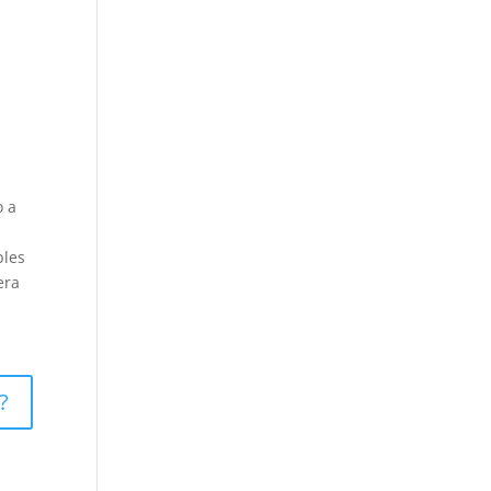
n
o a
e
bles
era
?