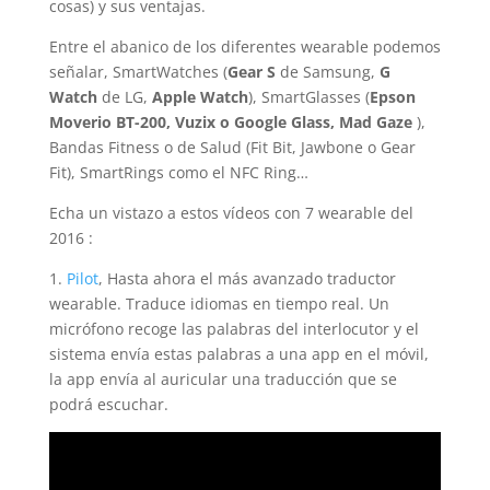
cosas) y sus ventajas.
Entre el abanico de los diferentes wearable podemos
señalar, SmartWatches (
Gear S
de Samsung,
G
Watch
de LG,
Apple Watch
), SmartGlasses (
Epson
Moverio BT-200, Vuzix o Google Glass, Mad Gaze
),
Bandas Fitness o de Salud (Fit Bit, Jawbone o Gear
Fit), SmartRings como el NFC Ring…
Echa un vistazo a estos vídeos con 7 wearable del
2016 :
1.
Pilot
, Hasta ahora el más avanzado traductor
wearable. Traduce idiomas en tiempo real. Un
micrófono recoge las palabras del interlocutor y el
sistema envía estas palabras a una app en el móvil,
la app envía al auricular una traducción que se
podrá escuchar.