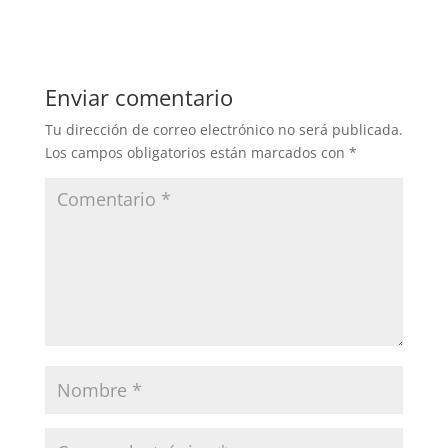
c
itt
k
m
e
er
e
p
b
dI
ar
Enviar comentario
o
n
tir
Tu dirección de correo electrónico no será publicada.
o
Los campos obligatorios están marcados con
*
k