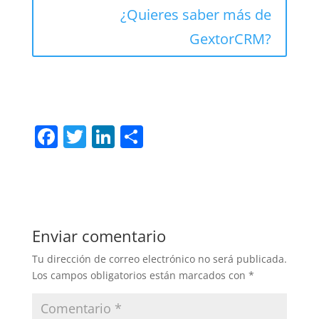
¿Quieres saber más de
GextorCRM?
F
T
Li
C
a
w
n
o
c
itt
k
m
e
er
e
p
b
dI
ar
Enviar comentario
o
n
tir
Tu dirección de correo electrónico no será publicada.
o
Los campos obligatorios están marcados con
*
k