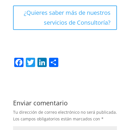
¿Quieres saber más de nuestros
servicios de Consultoría?
F
T
Li
C
a
w
n
o
c
itt
k
m
e
er
e
p
b
dI
ar
Enviar comentario
o
n
tir
Tu dirección de correo electrónico no será publicada.
o
Los campos obligatorios están marcados con
*
k