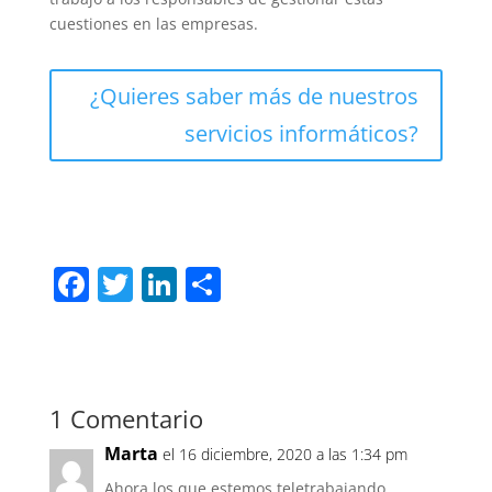
cuestiones en las empresas.
¿Quieres saber más de nuestros
servicios informáticos?
F
T
Li
C
a
w
n
o
c
itt
k
m
e
er
e
p
b
dI
ar
1 Comentario
o
n
tir
Marta
el 16 diciembre, 2020 a las 1:34 pm
Ahora los que estemos teletrabajando