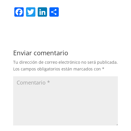
F
T
Li
C
a
w
n
o
c
itt
k
m
e
er
e
p
b
dI
ar
Enviar comentario
o
n
tir
Tu dirección de correo electrónico no será publicada.
o
Los campos obligatorios están marcados con
*
k