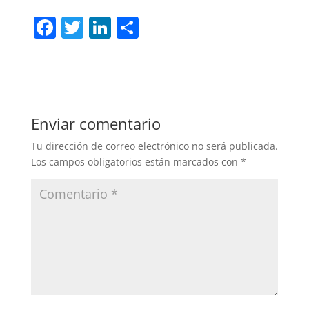
F
T
Li
C
a
w
n
o
c
itt
k
m
e
er
e
p
b
dI
ar
Enviar comentario
o
n
tir
Tu dirección de correo electrónico no será publicada.
o
Los campos obligatorios están marcados con
*
k