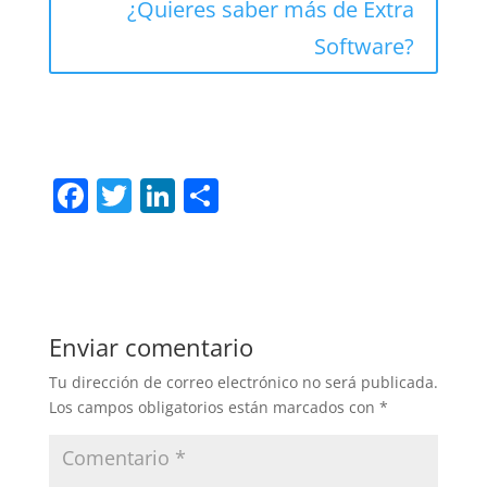
¿Quieres saber más de Extra
Software?
F
T
Li
C
a
w
n
o
c
itt
k
m
e
er
e
p
b
dI
ar
Enviar comentario
o
n
tir
Tu dirección de correo electrónico no será publicada.
o
Los campos obligatorios están marcados con
*
k