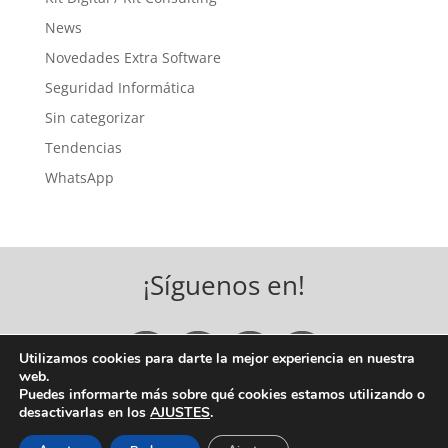
News
Novedades Extra Software
Seguridad Informática
Sin categorizar
Tendencias
WhatsApp
¡Síguenos en!
Utilizamos cookies para darte la mejor experiencia en nuestra
web.
Puedes informarte más sobre qué cookies estamos utilizando o
desactivarlas en los
AJUSTES
.
COPYRIGHT © 2026 EXTRA SOFTWARE, S.A. |
BASES
LEGALES, POLÍTICA DE PRIVACIDAD Y POLÍTICA DE