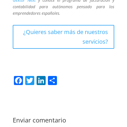
Gextor Next
y conoce el programa de facturación y
contabilidad para autónomos pensado para los
emprendedores españoles.
¿Quieres saber más de nuestros
servicios?
F
T
Li
C
a
w
n
o
c
itt
k
m
e
er
e
p
b
dI
ar
Enviar comentario
o
n
tir