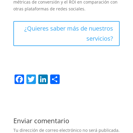
métricas de conversión y el ROI en comparación con
otras plataformas de redes sociales.
¿Quieres saber más de nuestros
servicios?
F
T
Li
C
a
w
n
o
c
itt
k
m
e
er
e
p
b
dI
ar
Enviar comentario
o
n
tir
Tu dirección de correo electrónico no será publicada.