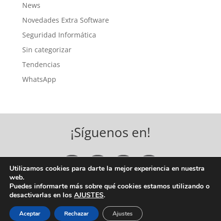
News
Novedades Extra Software
Seguridad Informática
Sin categorizar
Tendencias
WhatsApp
¡Síguenos en!
Utilizamos cookies para darte la mejor experiencia en nuestra
web.
Puedes informarte más sobre qué cookies estamos utilizando o
desactivarlas en los
AJUSTES
.
COPYRIGHT © 2026 EXTRA SOFTWARE, S.A. |
BASES
LEGALES, POLÍTICA DE PRIVACIDAD Y POLÍTICA DE
Aceptar
Rechazar
Ajustes