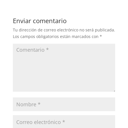
e
er
e
p
b
dI
ar
Enviar comentario
o
n
tir
Tu dirección de correo electrónico no será publicada.
o
Los campos obligatorios están marcados con
*
k