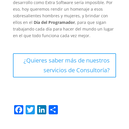
desarrollo como Extra Software sería imposible. Por
eso, hoy queremos rendir un homenaje a esos
sobresalientes hombres y mujeres, y brindar con
ellos en el
Día del Programador
, para que sigan
trabajando cada día para hacer del mundo un lugar
en el que todo funciona cada vez mejor.
¿Quieres saber más de nuestros
servicios de Consultoría?
F
T
Li
C
a
w
n
o
c
itt
k
m