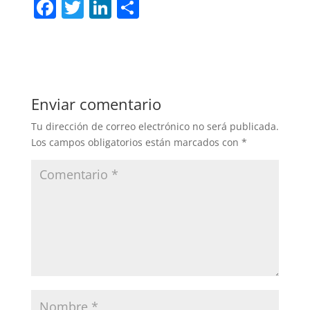
F
T
Li
C
a
w
n
o
c
itt
k
m
e
er
e
p
b
dI
ar
Enviar comentario
o
n
tir
Tu dirección de correo electrónico no será publicada.
o
Los campos obligatorios están marcados con
*
k