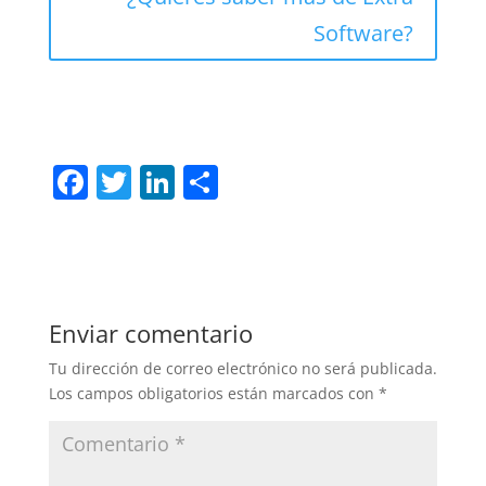
Software?
F
T
Li
C
a
w
n
o
c
itt
k
m
e
er
e
p
b
dI
ar
Enviar comentario
o
n
tir
Tu dirección de correo electrónico no será publicada.
o
Los campos obligatorios están marcados con
*
k