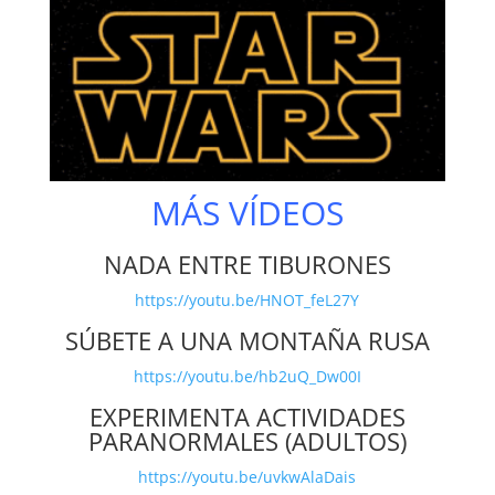
MÁS VÍDEOS
NADA ENTRE TIBURONES
https://youtu.be/HNOT_feL27Y
SÚBETE A UNA MONTAÑA RUSA
https://youtu.be/hb2uQ_Dw00I
EXPERIMENTA ACTIVIDADES
PARANORMALES (ADULTOS)
https://youtu.be/uvkwAlaDais