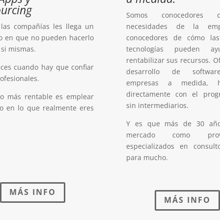
urcing
Somos conocedores 
 las compañías les llega un
necesidades de la em
 en que no pueden hacerlo
conocedores de cómo la
 si mismas.
tecnologías pueden a
rentabilizar sus recursos. 
nces cuando hay que confiar
desarrollo de softwa
rofesionales.
empresas a medida, h
directamente con el prog
lo más rentable es emplear
sin intermediarios.
po en lo que realmente eres
Y es que más de 30 año
mercado como prove
especializados en consult
para mucho.
MÁS INFO
MÁS INFO