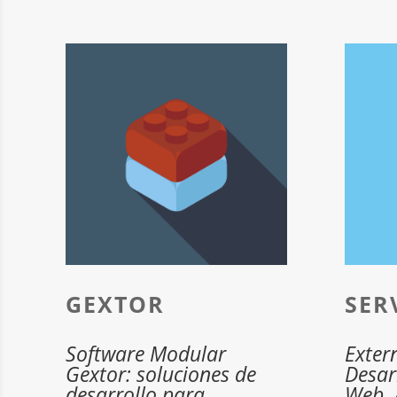
GEXTOR
SER
Software Modular
Exter
Gextor: soluciones de
Desar
desarrollo para
Web, 