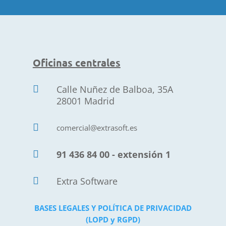
Oficinas centrales

Calle Nuñez de Balboa, 35A
28001 Madrid

comercial@extrasoft.es

91 436 84 00 - extensión 1

Extra Software
BASES LEGALES Y POLÍTICA DE PRIVACIDAD
(LOPD y RGPD)